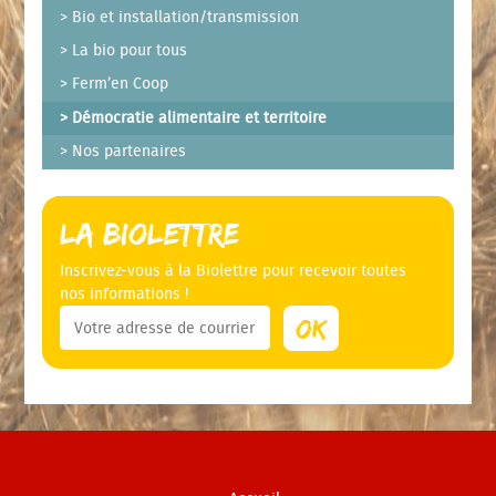
Bio et installation/transmission
La bio pour tous
Ferm’en Coop
Démocratie alimentaire et territoire
Nos partenaires
La Biolettre
Inscrivez-vous à la Biolettre pour recevoir toutes
nos informations !