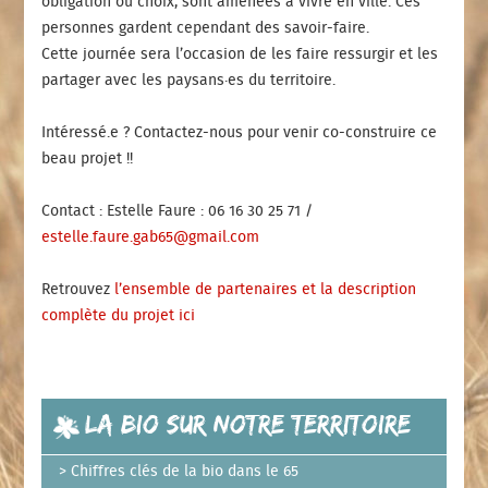
obligation ou choix, sont amenées à vivre en ville. Ces
personnes gardent cependant des savoir-faire.
Cette journée sera l’occasion de les faire ressurgir et les
partager avec les paysans·es du territoire.
Intéressé.e ? Contactez-nous pour venir co-construire ce
beau projet !!
Contact : Estelle Faure : 06 16 30 25 71 /
estelle.faure.gab65@gmail.com
Retrouvez
l’ensemble de partenaires et la description
complète du projet ici
La bio sur notre territoire
Chiffres clés de la bio dans le 65