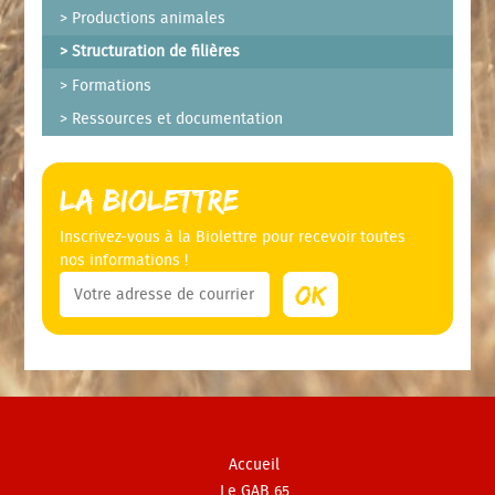
Productions animales
Structuration de filières
Formations
Ressources et documentation
La Biolettre
Inscrivez-vous à la Biolettre pour recevoir toutes
nos informations !
Accueil
Le GAB 65