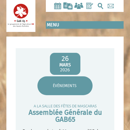
Aller
au
contenu
principal
MENU
26
MARS
2026
ÉVÉNEMENTS
A LA SALLE DES FÊTES DE MASCARAS
Assemblée Générale du
GAB65