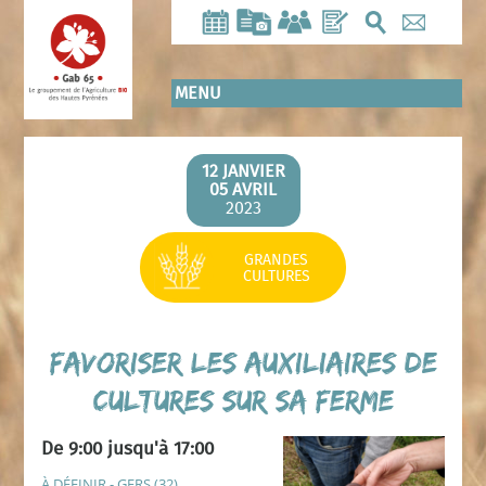
Aller
au
contenu
principal
MENU
12 JANVIER
05 AVRIL
2023
GRANDES
CULTURES
Favoriser les auxiliaires de
cultures sur sa ferme
De 9:00 jusqu'à 17:00
À DÉFINIR - GERS (32)