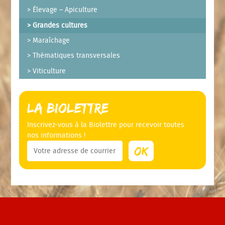
Élevage – Apiculture
Grandes cultures
Maraîchage
Thématiques transversales
Viticulture
La Biolettre
Inscrivez-vous à la Biolettre pour recevoir toutes
nos informations !