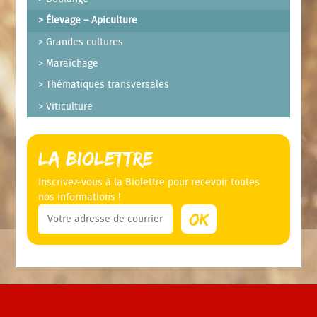
Élevage – Apiculture
Grandes cultures
Maraîchage
Thématiques transversales
Viticulture
La Biolettre
Inscrivez-vous à la Biolettre pour recevoir toutes
nos informations !