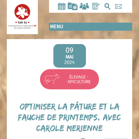
Aller
au
contenu
principal
MENU
09
MAI
2024
ÉLEVAGE -
APICULTURE
Optimiser la pâture et la
fauche de printemps, avec
Carole MERIENNE