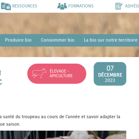
RESSOURCES
FORMATIONS
ADHÉS
Produire bio
Consommer bio
La bio sur notre territoire
07
a
ÉLEVAGE -
DÉCEMBRE
APICULTURE
c
2023
a santé du troupeau au cours de l’année et savoir adapter la
que saison.