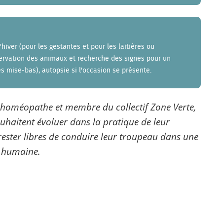
iver (pour les gestantes et pour les laitières ou
bservation des animaux et recherche des signes pour un
s mise-bas), autopsie si l'occasion se présente.
 homéopathe et membre du collectif Zone Verte,
uhaitent évoluer dans la pratique de leur
rester libres de conduire leur troupeau dans une
t humaine.