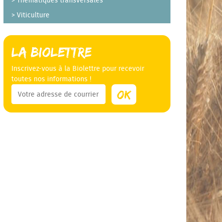
Thématiques transversales
Viticulture
La Biolettre
Inscrivez-vous à la Biolettre pour recevoir
toutes nos informations !