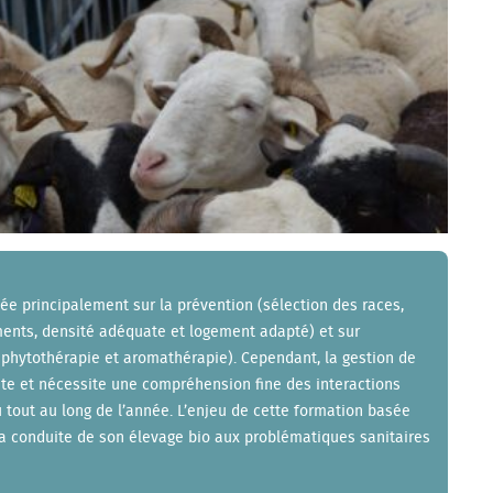
ée principalement sur la prévention (sélection des races,
ments, densité adéquate et logement adapté) et sur
, phytothérapie et aromathérapie). Cependant, la gestion de
cate et nécessite une compréhension fine des interactions
 tout au long de l’année. L’enjeu de cette formation basée
la conduite de son élevage bio aux problématiques sanitaires