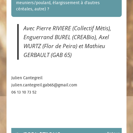
meuniers/poulard, élargissement à d'autres
céréales, autre) ?
Avec Pierre RIVIERE (Collectif Mètis),
Enguerrand BUREL (CREABio), Axel
WURTZ (Flor de Peira) et Mathieu
GERBAULT (GAB 65)
Julien Cantegreil
julien.cantegreil.gab65@gmail.com
06 13 10 73 52