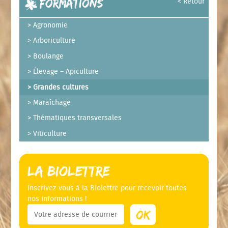
Formations
< Retour
Agronomie
Arboriculture
Boulange
Élevage – Apiculture
Grandes cultures
Maraîchage
Thématiques transversales
Viticulture
La Biolettre
Inscrivez-vous à la Biolettre pour recevoir toutes
nos informations !