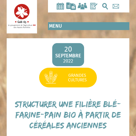
Aller
au
contenu
principal
MENU
20
SEPTEMBRE
2022
GRANDES
CULTURES
Structurer une filière blé-
farine-pain BIO à partir de
céréales anciennes