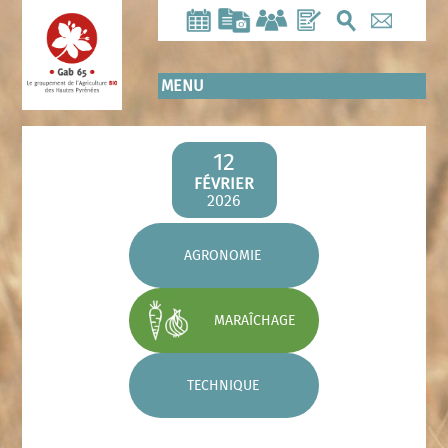
Aller
au
contenu
principal
MENU
12
FÉVRIER
2026
AGRONOMIE
MARAÎCHAGE
TECHNIQUE