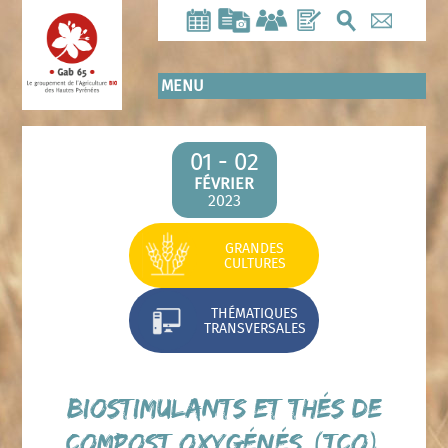
Aller
au
contenu
principal
MENU
01 - 02
FÉVRIER
2023
GRANDES
CULTURES
THÉMATIQUES
TRANSVERSALES
Biostimulants et thés de
compost oxygénés (TCO)