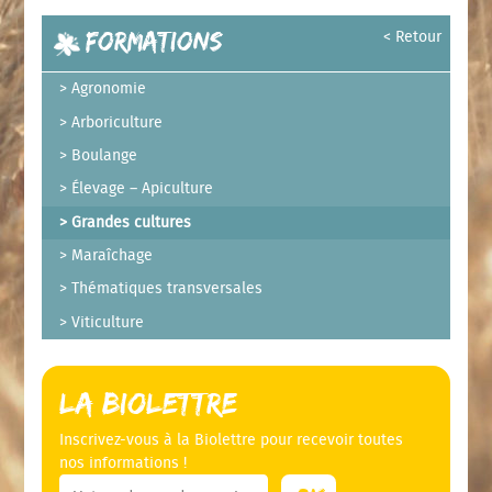
Formations
< Retour
Agronomie
Arboriculture
Boulange
Élevage – Apiculture
Grandes cultures
Maraîchage
Thématiques transversales
Viticulture
La Biolettre
Inscrivez-vous à la Biolettre pour recevoir toutes
nos informations !