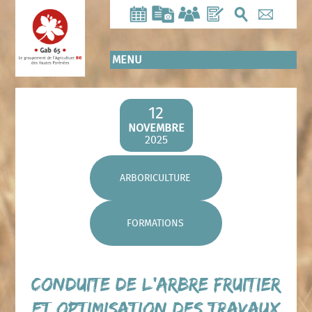
Aller
au
contenu
principal
MENU
12
NOVEMBRE
2025
ARBORICULTURE
FORMATIONS
Conduite de l’arbre fruitier
et optimisation des travaux