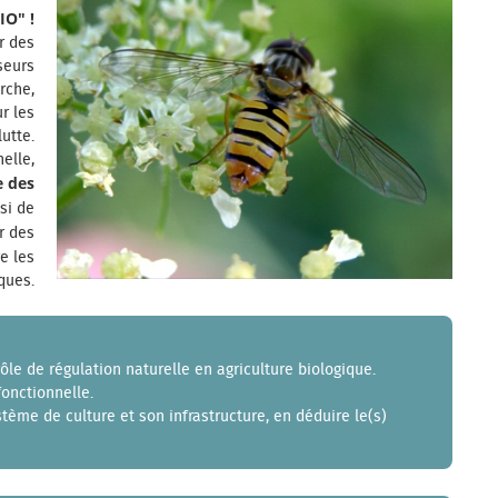
O" !
r des
seurs
rche,
r les
lutte.
elle,
e des
si de
er des
e les
ques.
rôle de régulation naturelle en agriculture biologique.
fonctionnelle.
stème de culture et son infrastructure, en déduire le(s)