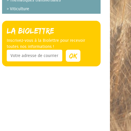
Thématiques transversales
Viticulture
La Biolettre
Inscrivez-vous à la Biolettre pour recevoir
toutes nos informations !