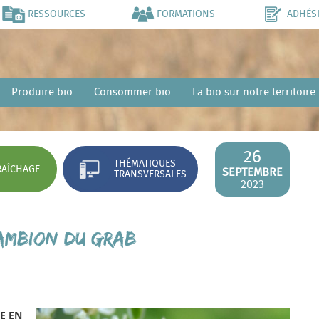
RESSOURCES
FORMATIONS
ADHÉS
Produire bio
Consommer bio
La bio sur notre territoire
26
THÉMATIQUES
AÎCHAGE
SEPTEMBRE
TRANSVERSALES
2023
LAMBION du GRAB
LE
EN