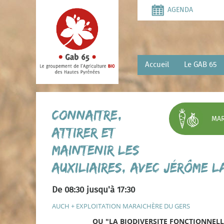
Aller
AGENDA
au
contenu
principal
Accueil
Le GAB 65
Connaitre,
MAR
attirer et
maintenir les
auxiliaires, avec Jérôme 
De 08:30 jusqu'à 17:30
AUCH + EXPLOITATION MARAICHÈRE DU GERS
OU "LA BIODIVERSITE FONCTIONNEL