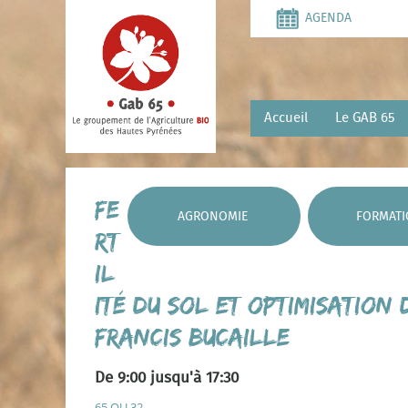
Aller
AGENDA
au
contenu
principal
Accueil
Le GAB 65
Fe
AGRONOMIE
FORMAT
rt
il
ité du Sol et optimisation
Francis BUCAILLE
De 9:00 jusqu'à 17:30
65 OU 32