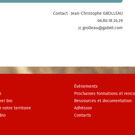
Contact : Jean-Christophe GROLLEAU
06.80.18.26.29
jc.grolleau@gab65.com
Événements
5
Prochaines formations et renco
er bio
Ressources et documentation
r notre territoire
Adhésion
bio
Contacts