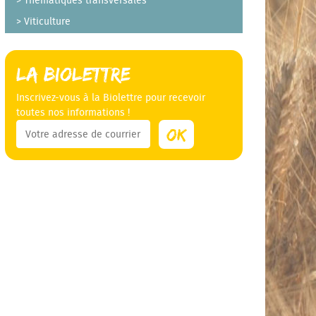
Thématiques transversales
Viticulture
La Biolettre
Inscrivez-vous à la Biolettre pour recevoir
toutes nos informations !