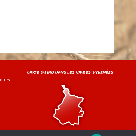
Carte du Bio dans les Hautes-Pyrénées
ntres