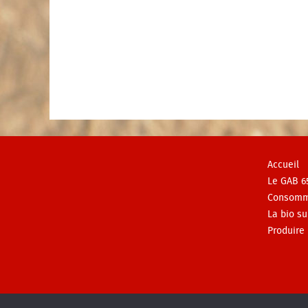
Accueil
Le GAB 6
Consomm
La bio su
Produire 