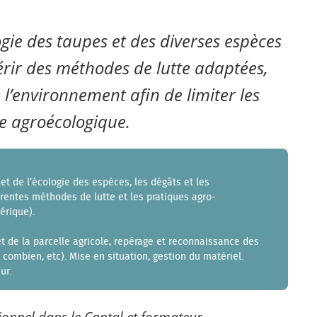
ogie des taupes et des diverses espèces
rir des méthodes de lutte adaptées,
 l’environnement afin de limiter les
re agroécologique.
 et de l’écologie des espèces, les dégâts et les
érentes méthodes de lutte et les pratiques agro-
érique).
 et de la parcelle agricole, repérage et reconnaissance des
combien, etc). Mise en situation, gestion du matériel.
ur.
ionnel dans le Cantal et formateur.