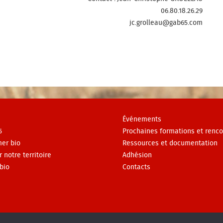
06.80.18.26.29
jc.grolleau@gab65.com
Événements
5
Prochaines formations et renco
er bio
Ressources et documentation
r notre territoire
Adhésion
bio
Contacts