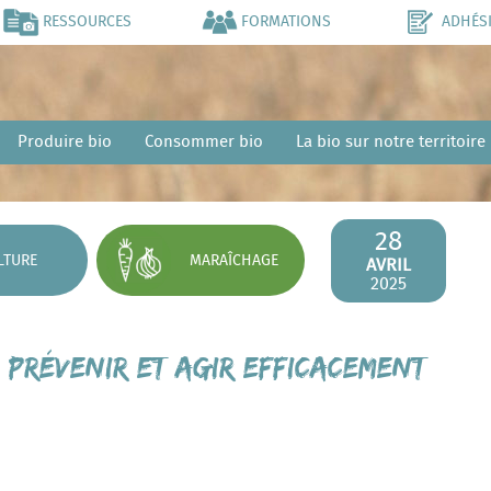
RESSOURCES
FORMATIONS
ADHÉS
Produire bio
Consommer bio
La bio sur notre territoire
28
LTURE
MARAÎCHAGE
AVRIL
2025
prévenir et agir efficacement