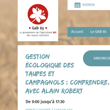
Aller
AGENDA
au
contenu
principal
Accueil
Le GAB 65
Gestion
ARBORICU
écologique des
taupes et
campagnols : comprendre, 
avec Alain Robert
De 9:00 jusqu'à 17:30
FERME CANOPÉE À SANSAN (32)