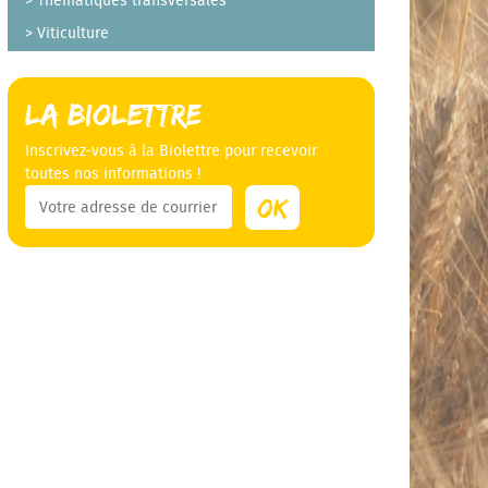
Thématiques transversales
Viticulture
La Biolettre
Inscrivez-vous à la Biolettre pour recevoir
toutes nos informations !