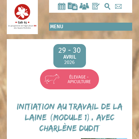
Aller
au
contenu
principal
MENU
29 - 30
AVRIL
2026
ÉLEVAGE -
APICULTURE
Initiation au travail de la
laine (Module 1), avec
Charlène DUDIT