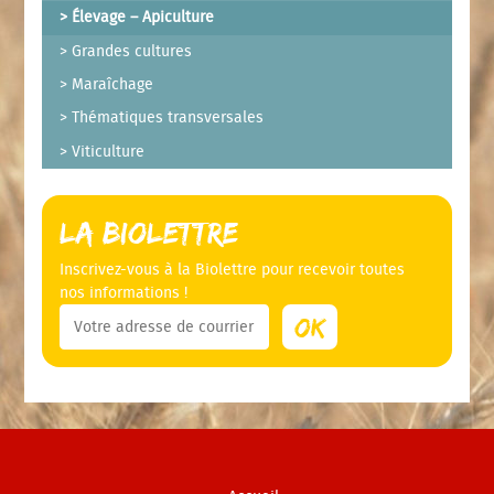
Élevage – Apiculture
Grandes cultures
Maraîchage
Thématiques transversales
Viticulture
La Biolettre
Inscrivez-vous à la Biolettre pour recevoir toutes
nos informations !