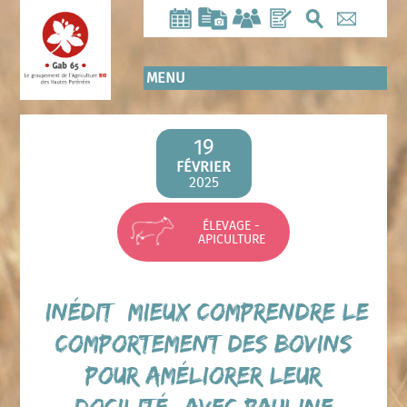
Aller
au
contenu
principal
MENU
19
FÉVRIER
2025
ÉLEVAGE -
APICULTURE
[INÉDIT] Mieux comprendre le
comportement des bovins
pour améliorer leur
docilité, avec Pauline