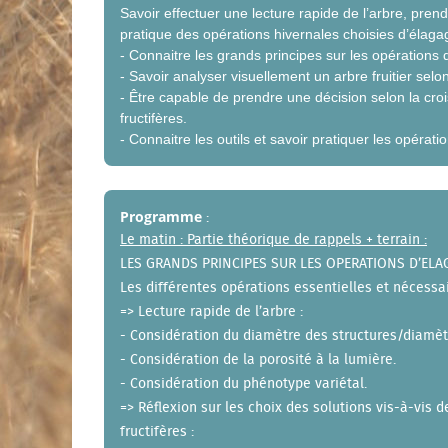
Savoir effectuer une lecture rapide de l’arbre, pre
pratique des opérations hivernales choisies d’élagage e
- Connaitre les grands principes sur les opérations d’
- Savoir analyser visuellement un arbre fruitier selo
- Être capable de prendre une décision selon la crois
fructifères.
- Connaitre les outils et savoir pratiquer les opératio
Programme
:
Le matin : Partie théorique de rappels + terrain :
LES GRANDS PRINCIPES SUR LES OPERATIONS D’ELAGA
Les différentes opérations essentielles et nécessai
=> Lecture rapide de l’arbre :
- Considération du diamètre des structures/diamèt
- Considération de la porosité à la lumière.
- Considération du phénotype variétal.
=> Réflexion sur les choix des solutions vis-à-vis d
fructifères :