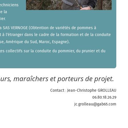
echniciens
e la
ier.
 la SAS VERNOGE (Obtention de variétés de pommes à
t à l’étranger dans le cadre de la formation et de la conduite
.
isse, Amérique du Sud, Maroc, Espagne)
es collectifs sur la conduite du pommier, du prunier et du
eurs, maraîchers et porteurs de projet.
Contact : Jean-Christophe GROLLEAU
06.80.18.26.29
jc.grolleau@gab65.com