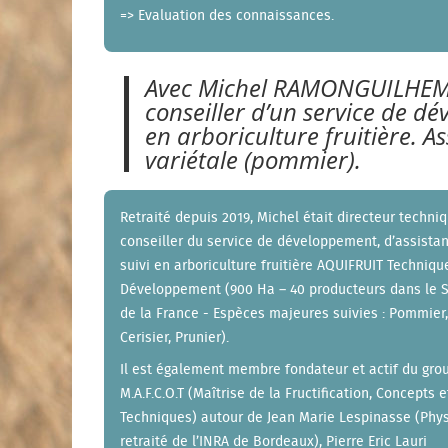
=> Evaluation des connaissances.
Avec Michel RAMONGUILHEM, 
conseiller d’un service de dé
en arboriculture fruitière. A
variétale (pommier).
Retraité depuis 2019, Michel était directeur techni
conseiller du service de développement, d’assista
suivi en arboriculture fruitière AQUIFRUIT Techniqu
Développement (900 Ha – 40 producteurs dans le 
de la France - Espèces majeures suivies : Pommier, 
Cerisier, Prunier).
Il est également membre fondateur et actif du gro
M.A.F.C.O.T (Maîtrise de la Fructification, Concepts e
Techniques) autour de Jean Marie Lespinasse (Phys
retraité de l’INRA de Bordeaux), Pierre Eric Lauri