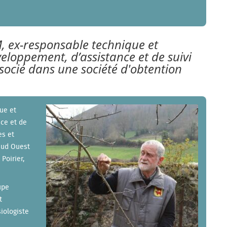
ex-responsable technique et
veloppement, d’assistance et de suivi
ssocié dans une société d'obtention
que
et
nce et de
es et
Sud Ouest
Poirier,
upe
t
iologiste