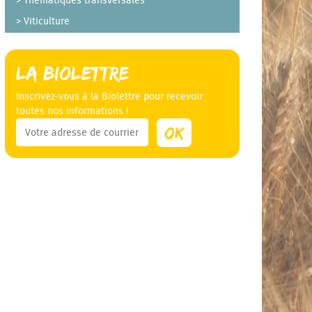
Thématiques transversales
Viticulture
La Biolettre
Inscrivez-vous à la Biolettre pour recevoir
toutes nos informations !