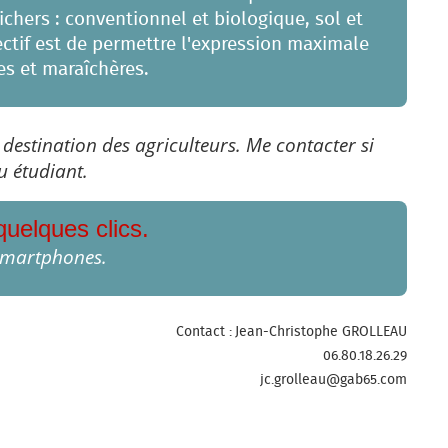
hers : conventionnel et biologique, sol et
ectif est de permettre l'expression maximale
s et maraîchères.
à destination des agriculteurs. Me contacter si
u étudiant.
quelques clics.
 smartphones.
Contact : Jean-Christophe GROLLEAU
06.80.18.26.29
jc.grolleau@gab65.com