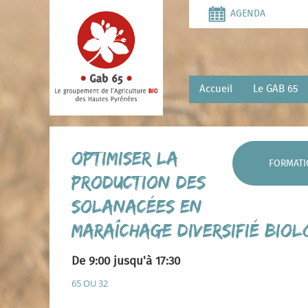
Aller
AGENDA
au
contenu
principal
Accueil
Le GAB 65
Optimiser la
FORMAT
production des
solanacées en
maraîchage diversifié bio
De 9:00 jusqu'à 17:30
65 OU 32