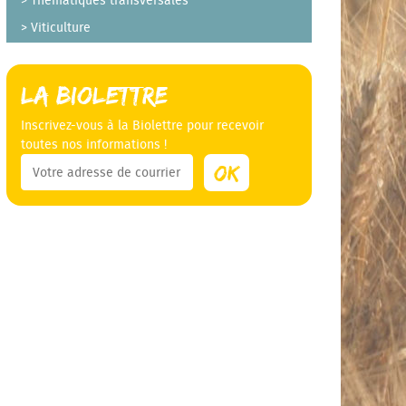
Thématiques transversales
Viticulture
La Biolettre
Inscrivez-vous à la Biolettre pour recevoir
toutes nos informations !