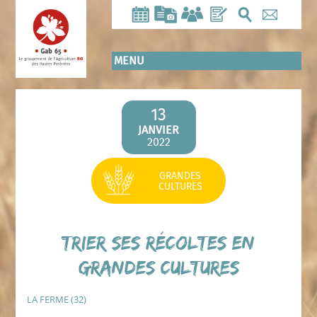
Aller
au
contenu
principal
MENU
13
JANVIER
2022
GRANDES
CULTURES
Trier ses récoltes en
grandes cultures
LA FERME (32)