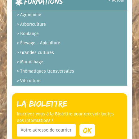
Formations
< Retour
Agronomie
Arboriculture
Boulange
Élevage – Apiculture
Grandes cultures
Maraîchage
Thématiques transversales
Viticulture
La Biolettre
Inscrivez-vous à la Biolettre pour recevoir toutes
nos informations !