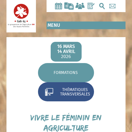
Aller
au
contenu
principal
MENU
16 MARS
14 AVRIL
2026
FORMATIONS
THÉMATIQUES
TRANSVERSALES
Vivre le féminin en
agriculture