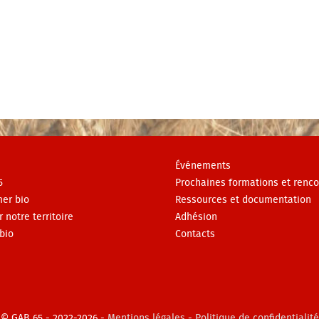
Événements
5
Prochaines formations et renco
er bio
Ressources et documentation
r notre territoire
Adhésion
bio
Contacts
© GAB 65 - 2022-2026 -
Mentions légales
-
Politique de confidentialité