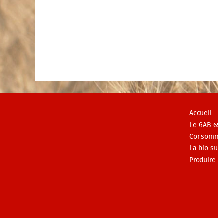
Accueil
Le GAB 6
Consomm
La bio su
Produire 
www.natureetprogres.org