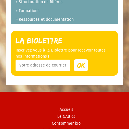
Structuration de filières
Formations
Ressources et documentation
La Biolettre
Inscrivez-vous à la Biolettre pour recevoir toutes
nos informations !
Accueil
Le GAB 65
Consommer bio