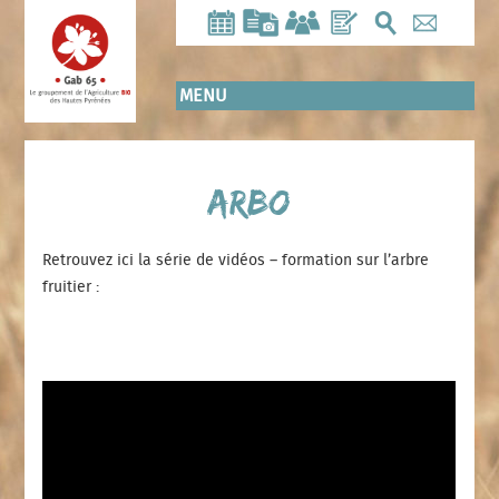
Aller
au
contenu
principal
MENU
Arbo
Retrouvez ici la série de vidéos – formation sur l’arbre
fruitier :