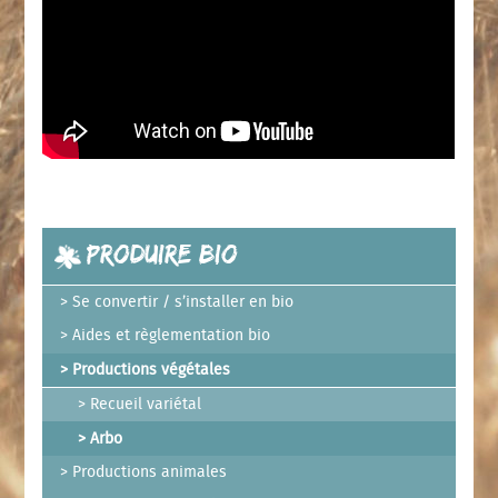
Produire Bio
Se convertir / s’installer en bio
Aides et règlementation bio
Productions végétales
Recueil variétal
Arbo
Productions animales