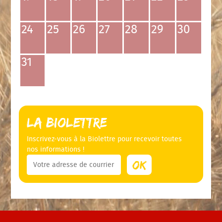
24
25
26
27
28
29
30
31
La Biolettre
Inscrivez-vous à la Biolettre pour recevoir toutes
nos informations !