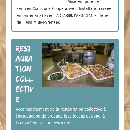
Mise en route de
Ferm’en Coop, une Coopérative d’Installation créée
en partenariat avec l’ADEAR65, l’AFOCG65, et Terre
de Liens Midi-Pyrénées.
Rest
aura
tion
coll
ectiv
e
Accompagnement de la restauration collective à
l’introduction de produits bios locaux et appui à
l’activité de la SCIC Resto Bio.