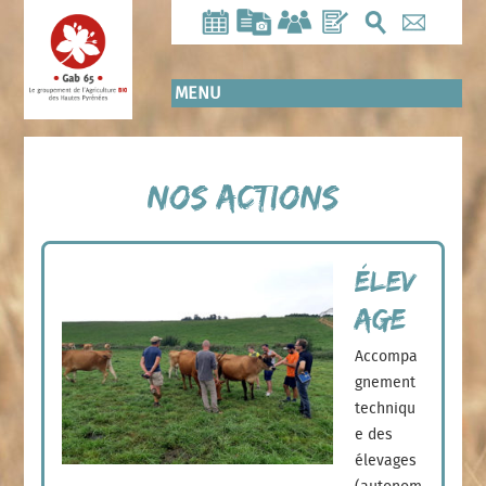
Aller
au
contenu
principal
MENU
Nos actions
Élev
age
Accompa
gnement
techniqu
e des
élevages