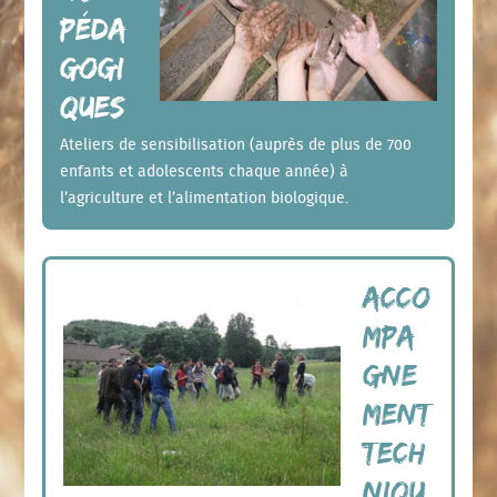
péda
gogi
ques
Ateliers de sensibilisation (auprès de plus de 700
enfants et adolescents chaque année) à
l’agriculture et l’alimentation biologique.
Acco
mpa
gne
ment
tech
niqu