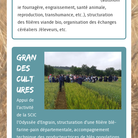
(autonom
ie fourragère, engraissement, santé animale,
reproduction, transhumance, etc..), structuration
des filières viande bio, organisation des échanges
céréaliers /éleveurs, etc.
Gran
des
cult
ures
Appui de
l’activité
de la SCIC
l’Odyssée d’Engrain, structuration d’une filière blé-
farine-pain départementale, accompagnement
technique des producteur.trices de blés populations,