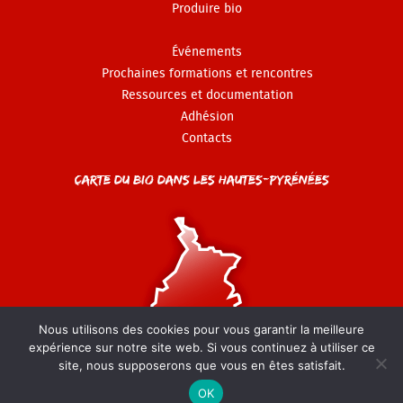
Produire bio
Événements
Prochaines formations et rencontres
Ressources et documentation
Adhésion
Contacts
Carte du Bio dans les Hautes-Pyrénées
Nous utilisons des cookies pour vous garantir la meilleure
expérience sur notre site web. Si vous continuez à utiliser ce
site, nous supposerons que vous en êtes satisfait.
© GAB 65 - 2022-2026 -
Mentions légales
-
Politique de
confidentialité
OK