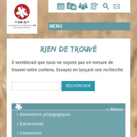
Aller
au
contenu
principal
MENU
Rien de trouvé
Il semblerait que nous ne soyons pas en mesure de
trouver votre contenu. Essayez en lançant une recherche.
Rechercher :
< Retour
Animations pédagogiques
Événements
Formations