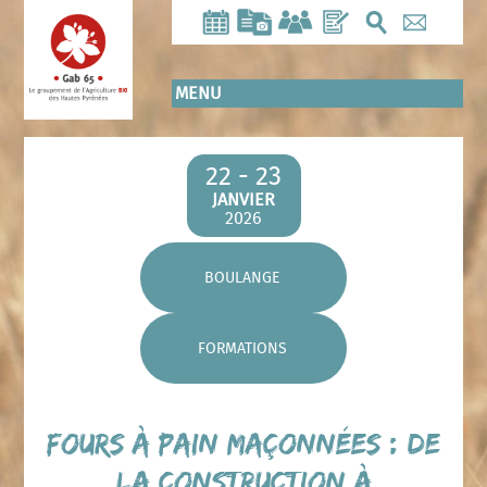
Aller
au
contenu
principal
MENU
22 - 23
JANVIER
2026
BOULANGE
FORMATIONS
Fours à pain maçonnées : de
la construction à