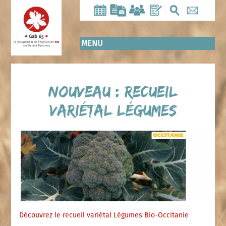
Aller
au
contenu
principal
MENU
NOUVEAU : Recueil
variétal Légumes
Découvrez le recueil variétal Légumes Bio-Occitanie