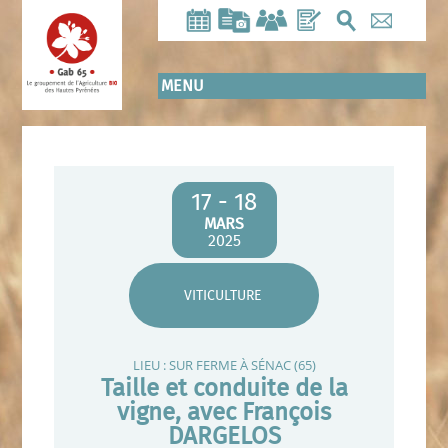
Aller
au
contenu
principal
MENU
17 - 18
MARS
2025
VITICULTURE
LIEU : SUR FERME À SÉNAC (65)
Taille et conduite de la
vigne, avec François
DARGELOS