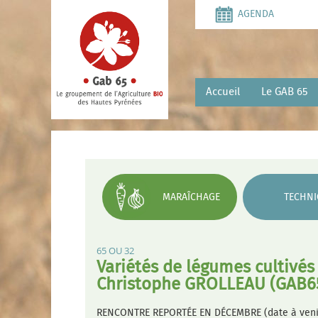
Aller
AGENDA
au
contenu
principal
Accueil
Le GAB 65
MARAÎCHAGE
TECHNI
65 OU 32
Variétés de légumes cultivés 
Christophe GROLLEAU (GAB6
RENCONTRE REPORTÉE EN DÉCEMBRE (date à veni