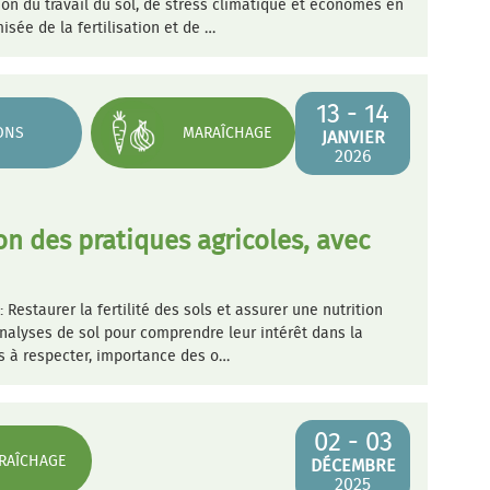
ion du travail du sol, de stress climatique et économes en
isée de la fertilisation et de …
13 - 14
ONS
MARAÎCHAGE
JANVIER
2026
ion des pratiques agricoles, avec
staurer la fertilité des sols et assurer une nutrition
analyses de sol pour comprendre leur intérêt dans la
ios à respecter, importance des o…
02 - 03
RAÎCHAGE
DÉCEMBRE
2025