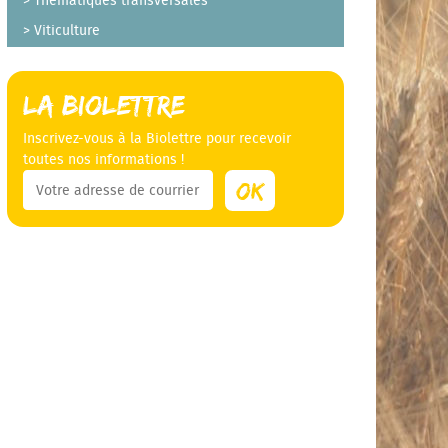
Thématiques transversales
Viticulture
La Biolettre
Inscrivez-vous à la Biolettre pour recevoir
toutes nos informations !