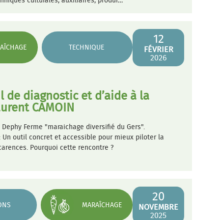
hniques culturales, auxiliaires, produi…
12
AÎCHAGE
TECHNIQUE
FÉVRIER
2026
l de diagnostic et d’aide à la
Laurent CAMOIN
 Dephy Ferme "maraichage diversifié du Gers".
Un outil concret et accessible pour mieux piloter la
s carences. Pourquoi cette rencontre ?
20
ONS
MARAÎCHAGE
NOVEMBRE
2025