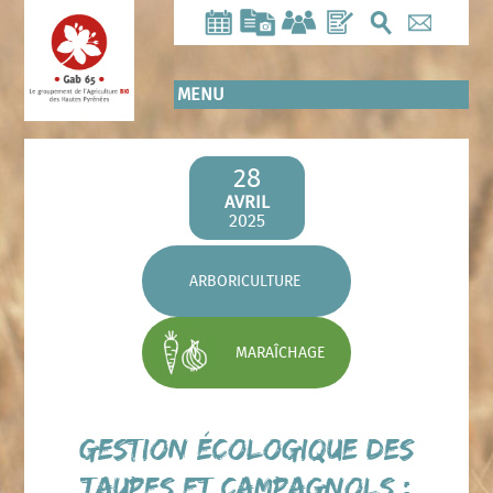
Aller
au
contenu
principal
MENU
28
AVRIL
2025
ARBORICULTURE
MARAÎCHAGE
Gestion écologique des
taupes et campagnols :