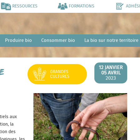
RESSOURCES
FORMATIONS
ADHÉS
Produire bio
Consommer bio
La bio sur notre territoire
12 JANVIER
de
GRANDES
05 AVRIL
CULTURES
2023
tiels aux
tion, la
tion des
logiques, les