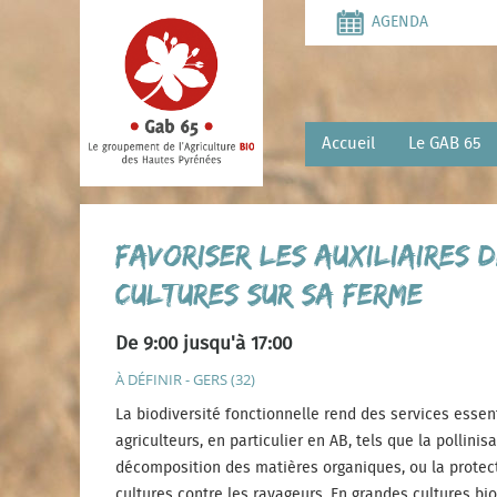
Aller
AGENDA
au
contenu
principal
Accueil
Le GAB 65
Favoriser les auxiliaires 
cultures sur sa ferme
De 9:00 jusqu'à 17:00
À DÉFINIR - GERS (32)
La biodiversité fonctionnelle rend des services essen
agriculteurs, en particulier en AB, tels que la pollinisa
décomposition des matières organiques, ou la protec
cultures contre les ravageurs. En grandes cultures bio