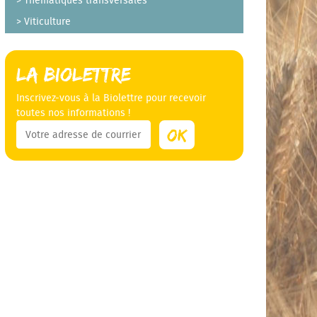
Thématiques transversales
Viticulture
La Biolettre
Inscrivez-vous à la Biolettre pour recevoir
toutes nos informations !