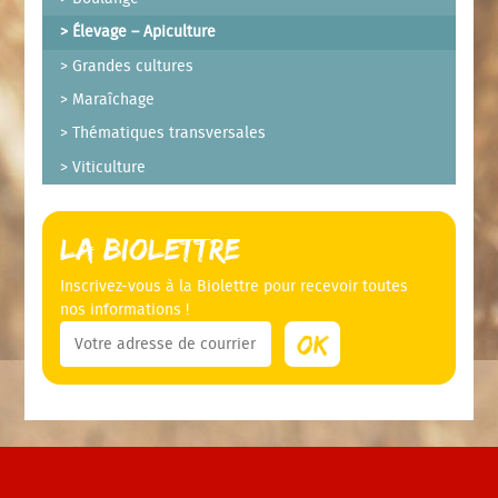
Élevage – Apiculture
Grandes cultures
Maraîchage
Thématiques transversales
Viticulture
La Biolettre
Inscrivez-vous à la Biolettre pour recevoir toutes
nos informations !