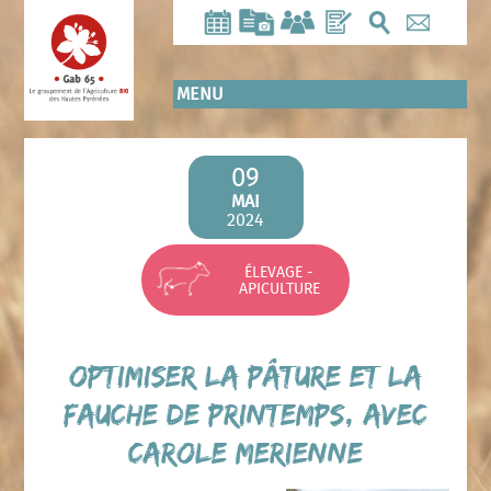
Aller
au
contenu
principal
MENU
09
MAI
2024
ÉLEVAGE -
APICULTURE
Optimiser la pâture et la
fauche de printemps, avec
Carole MERIENNE