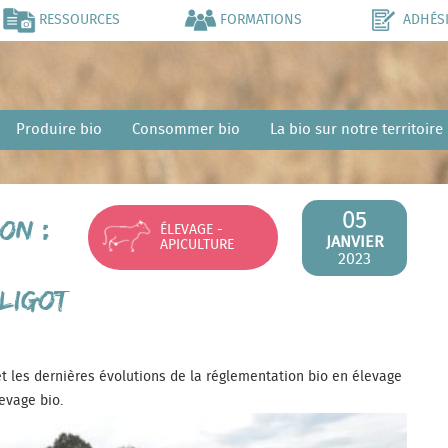
RESSOURCES
FORMATIONS
ADHÉS
Produire bio
Consommer bio
La bio sur notre territoire
05
on :
ÉLEVAGE -
JANVIER
APICULTURE
2023
ALIGOT
 les dernières évolutions de la réglementation bio en élevage
levage bio.