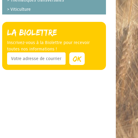
Thématiques transversales
Viticulture
La Biolettre
Inscrivez-vous à la Biolettre pour recevoir
toutes nos informations !