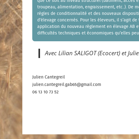
que ce soit au niveau structurel (bâtiment, accès e
troupeau, alimentation, engraissement, etc..). De 
règles de conditionnalité et des nouveaux disposit
d’élevage concernés. Pour les éleveurs, il s’agit d
application du nouveau règlement en élevage AB e
difficultés techniques et économiques qu’elles pe
Avec Lilian SALIGOT (Ecocert) et Jul
Julien Cantegreil
julien.cantegreil.gab65@gmail.com
06 13 10 73 52