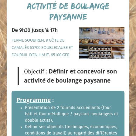
activité de boulange
paysanne
De 9h30 jusqu'à 17h
FERME SOUBIREN, 9 CÔTE DE
CAMALÈS 65700 SOUBLECAUSE ET
FOURNIL D’EN HAUT, 65100 GER
Définir et concevoir son
Objectif
:
activité de boulange paysanne
Programme
:
Présentation de 2 fournils accueillants (four
bâti et four métallique / paysans-boulangers et
double actifs),
Définir ses objectifs (techniques, économiques,
conditions de travail) au regard des différentes