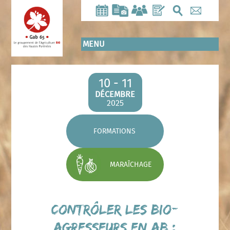
Aller
au
contenu
principal
MENU
10 - 11
DÉCEMBRE
2025
FORMATIONS
MARAÎCHAGE
Contrôler les bio-
agresseurs en AB :