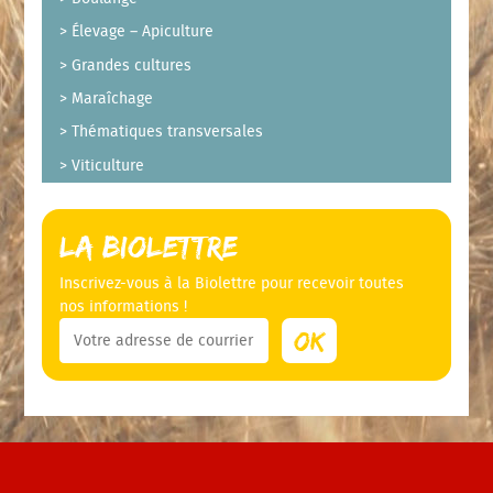
Élevage – Apiculture
Grandes cultures
Maraîchage
Thématiques transversales
Viticulture
La Biolettre
Inscrivez-vous à la Biolettre pour recevoir toutes
nos informations !