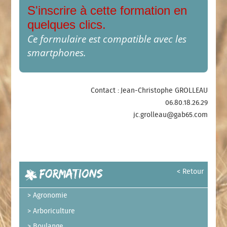
S'inscrire à cette formation en
quelques clics.
Ce formulaire est compatible avec les
smartphones.
Contact : Jean-Christophe GROLLEAU
06.80.18.26.29
jc.grolleau@gab65.com
Formations
< Retour
Agronomie
Arboriculture
Boulange