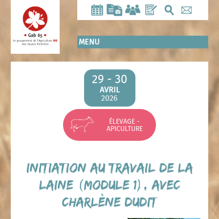
Aller
au
contenu
principal
MENU
29 - 30
AVRIL
2026
ÉLEVAGE -
APICULTURE
Initiation au travail de la
laine (Module 1), avec
Charlène DUDIT