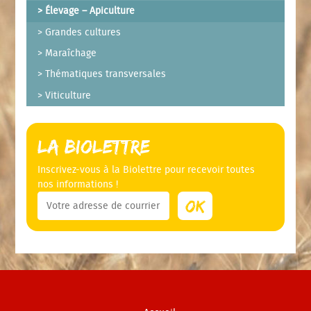
Élevage – Apiculture
Grandes cultures
Maraîchage
Thématiques transversales
Viticulture
La Biolettre
Inscrivez-vous à la Biolettre pour recevoir toutes
nos informations !