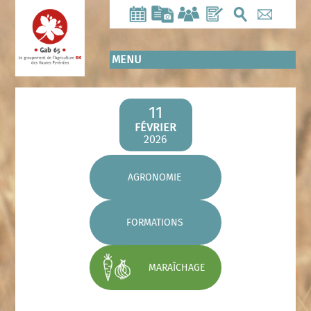
Aller
au
contenu
principal
MENU
11
FÉVRIER
2026
AGRONOMIE
FORMATIONS
MARAÎCHAGE