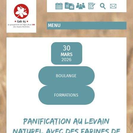
Aller
au
contenu
principal
MENU
30
MARS
2026
BOULANGE
FORMATIONS
Panification au levain
naturel avec des farines de