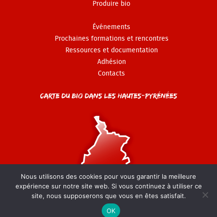
Produire bio
Événements
Prochaines formations et rencontres
Ressources et documentation
Adhésion
Contacts
Carte du Bio dans les Hautes-Pyrénées
Nous utilisons des cookies pour vous garantir la meilleure
expérience sur notre site web. Si vous continuez à utiliser ce
site, nous supposerons que vous en êtes satisfait.
© GAB 65 - 2022-2026 -
Mentions légales
-
Politique de
confidentialité
OK