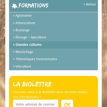
Formations
< Retour
Agronomie
Arboriculture
Boulange
Élevage – Apiculture
Grandes cultures
Maraîchage
Thématiques transversales
Viticulture
La Biolettre
Inscrivez-vous à la Biolettre pour recevoir toutes
nos informations !