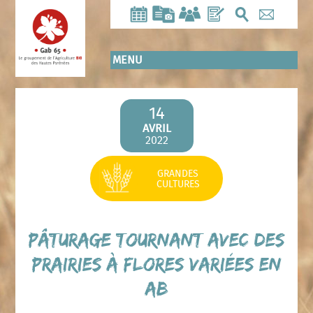
Aller
au
contenu
principal
MENU
14
AVRIL
2022
GRANDES
CULTURES
Pâturage tournant avec des
Prairies à Flores Variées en
AB