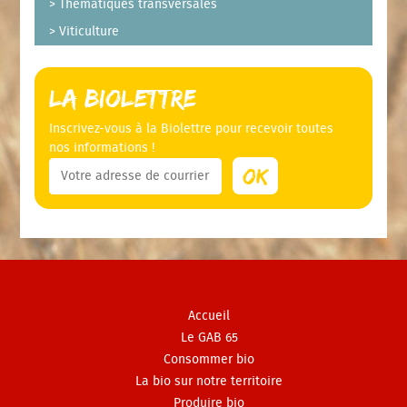
Thématiques transversales
Viticulture
La Biolettre
Inscrivez-vous à la Biolettre pour recevoir toutes
nos informations !
Accueil
Le GAB 65
Consommer bio
La bio sur notre territoire
Produire bio