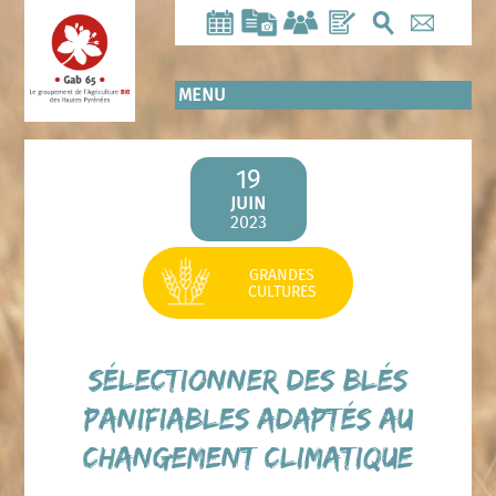
Aller
au
contenu
principal
MENU
19
JUIN
2023
GRANDES
CULTURES
Sélectionner des blés
panifiables adaptés au
changement climatique