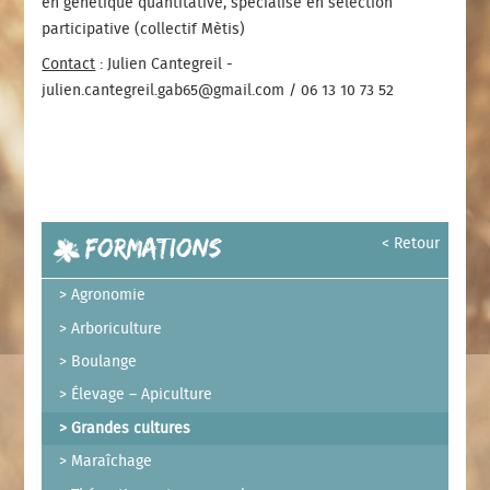
en génétique quantitative, spécialisé en sélection
participative (collectif Mètis)
Contact
: Julien Cantegreil -
julien.cantegreil.gab65@gmail.com / 06 13 10 73 52
Formations
< Retour
Agronomie
Arboriculture
Boulange
Élevage – Apiculture
Grandes cultures
Maraîchage