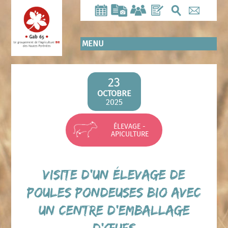
Aller
au
contenu
principal
MENU
23
OCTOBRE
2025
ÉLEVAGE -
APICULTURE
Visite d’un élevage de
poules pondeuses bio avec
un centre d’emballage
d’œufs